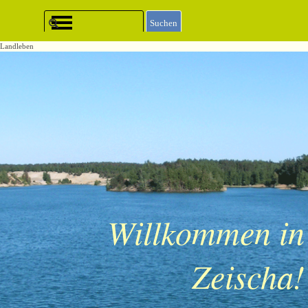
Direkt zum Seiteninhalt
Menü überspringen
Suchen
Landleben
Willkommen in
Zeischa!